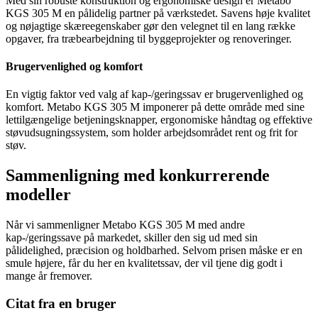
Med sin robuste konstruktion og ergonomiske design er Metabo
KGS 305 M en pålidelig partner på værkstedet. Savens høje kvalitet
og nøjagtige skæreegenskaber gør den velegnet til en lang række
opgaver, fra træbearbejdning til byggeprojekter og renoveringer.
Brugervenlighed og komfort
En vigtig faktor ved valg af kap-/geringssav er brugervenlighed og
komfort. Metabo KGS 305 M imponerer på dette område med sine
lettilgængelige betjeningsknapper, ergonomiske håndtag og effektive
støvudsugningssystem, som holder arbejdsområdet rent og frit for
støv.
Sammenligning med konkurrerende
modeller
Når vi sammenligner Metabo KGS 305 M med andre
kap-/geringssave på markedet, skiller den sig ud med sin
pålidelighed, præcision og holdbarhed. Selvom prisen måske er en
smule højere, får du her en kvalitetssav, der vil tjene dig godt i
mange år fremover.
Citat fra en bruger