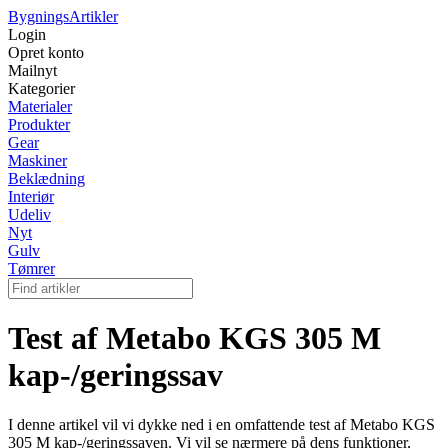
Bygnings
Artikler
Login
Opret konto
Mailnyt
Kategorier
Materialer
Produkter
Gear
Maskiner
Beklædning
Interiør
Udeliv
Nyt
Gulv
Tømrer
Test af Metabo KGS 305 M
kap-/geringssav
I denne artikel vil vi dykke ned i en omfattende test af Metabo KGS
305 M kap-/geringssaven. Vi vil se nærmere på dens funktioner,