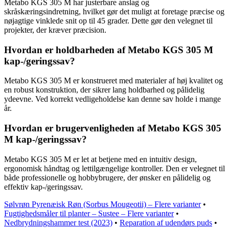
Metabo KGS 305 M har justerbare anslag og
skråskæringsindretning, hvilket gør det muligt at foretage præcise og
nøjagtige vinklede snit op til 45 grader. Dette gør den velegnet til
projekter, der kræver præcision.
Hvordan er holdbarheden af Metabo KGS 305 M
kap-/geringssav?
Metabo KGS 305 M er konstrueret med materialer af høj kvalitet og
en robust konstruktion, der sikrer lang holdbarhed og pålidelig
ydeevne. Ved korrekt vedligeholdelse kan denne sav holde i mange
år.
Hvordan er brugervenligheden af Metabo KGS 305
M kap-/geringssav?
Metabo KGS 305 M er let at betjene med en intuitiv design,
ergonomisk håndtag og lettilgængelige kontroller. Den er velegnet til
både professionelle og hobbybrugere, der ønsker en pålidelig og
effektiv kap-/geringssav.
Sølvrøn Pyrenæisk Røn (Sorbus Mougeotii) – Flere varianter
•
Fugtighedsmåler til planter – Sustee – Flere varianter
•
Nedbrydningshammer test (2023)
•
Reparation af udendørs puds
•