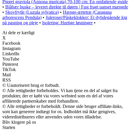
Pigget graviola (Annona muricata) 70-100 cm: En omfattende guide
•
Blåbær buske – leveret direkte til døren | Fast fragt uanset mængde
•
Skovfrytle (Luzula sylvatica)
•
Hænge-ærtetræ (Caragana
arborescens Pendula)
•
Juleroser/Påskeklokker: Et dybdegående kig
på pasning og pleje
•
Isolering: Hurtige løsninger
•
At dele er kærligt
X
Facebook
Instagram
LinkedIn
YouTube
Pinterest
TikTok
Mail
RSS
© Uautoriseret brug er forbudt.
© Alle rettigheder forbeholdes. Vi kan tjene en del af salget fra
produkter, der er købt via vores websted som en del af vores
affilierede partnerskaber med forhandlere.
© Alle rettigheder er forbeholdt. Denne side bruger affiliate-links,
som kan generere indtægt for os. Indholdet må ikke gengives,
videredistribueres eller anvendes uden vores tilladelse.
Bliv klogere på os
Starten