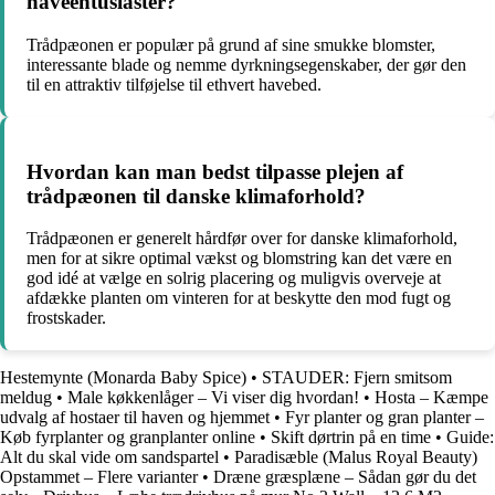
haveentusiaster?
Trådpæonen er populær på grund af sine smukke blomster,
interessante blade og nemme dyrkningsegenskaber, der gør den
til en attraktiv tilføjelse til ethvert havebed.
Hvordan kan man bedst tilpasse plejen af
trådpæonen til danske klimaforhold?
Trådpæonen er generelt hårdfør over for danske klimaforhold,
men for at sikre optimal vækst og blomstring kan det være en
god idé at vælge en solrig placering og muligvis overveje at
afdække planten om vinteren for at beskytte den mod fugt og
frostskader.
Hestemynte (Monarda Baby Spice)
•
STAUDER: Fjern smitsom
meldug
•
Male køkkenlåger – Vi viser dig hvordan!
•
Hosta – Kæmpe
udvalg af hostaer til haven og hjemmet
•
Fyr planter og gran planter –
Køb fyrplanter og granplanter online
•
Skift dørtrin på en time
•
Guide:
Alt du skal vide om sandspartel
•
Paradisæble (Malus Royal Beauty)
Opstammet – Flere varianter
•
Dræne græsplæne – Sådan gør du det