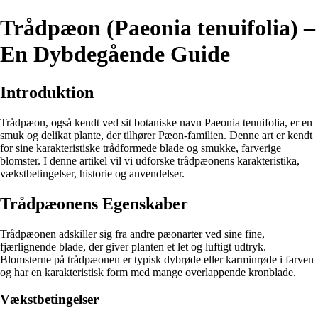
Trådpæon (Paeonia tenuifolia) –
En Dybdegående Guide
Introduktion
Trådpæon, også kendt ved sit botaniske navn Paeonia tenuifolia, er en
smuk og delikat plante, der tilhører Pæon-familien. Denne art er kendt
for sine karakteristiske trådformede blade og smukke, farverige
blomster. I denne artikel vil vi udforske trådpæonens karakteristika,
vækstbetingelser, historie og anvendelser.
Trådpæonens Egenskaber
Trådpæonen adskiller sig fra andre pæonarter ved sine fine,
fjærlignende blade, der giver planten et let og luftigt udtryk.
Blomsterne på trådpæonen er typisk dybrøde eller karminrøde i farven
og har en karakteristisk form med mange overlappende kronblade.
Vækstbetingelser