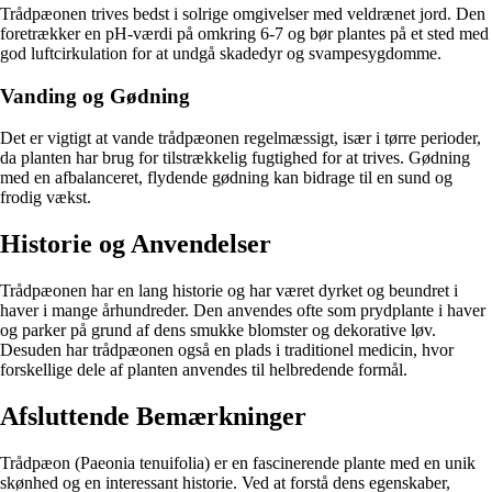
Trådpæonen trives bedst i solrige omgivelser med veldrænet jord. Den
foretrækker en pH-værdi på omkring 6-7 og bør plantes på et sted med
god luftcirkulation for at undgå skadedyr og svampesygdomme.
Vanding og Gødning
Det er vigtigt at vande trådpæonen regelmæssigt, især i tørre perioder,
da planten har brug for tilstrækkelig fugtighed for at trives. Gødning
med en afbalanceret, flydende gødning kan bidrage til en sund og
frodig vækst.
Historie og Anvendelser
Trådpæonen har en lang historie og har været dyrket og beundret i
haver i mange århundreder. Den anvendes ofte som prydplante i haver
og parker på grund af dens smukke blomster og dekorative løv.
Desuden har trådpæonen også en plads i traditionel medicin, hvor
forskellige dele af planten anvendes til helbredende formål.
Afsluttende Bemærkninger
Trådpæon (Paeonia tenuifolia) er en fascinerende plante med en unik
skønhed og en interessant historie. Ved at forstå dens egenskaber,