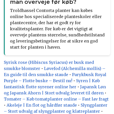
man overveje før køb?
Troldhassel Contorta planter kan købes
online hos specialiserede planteskoler eller
plantecentre, der har et godt ry for
kvalitetsplanter. Før køb er det vigtigt at
overveje plantens størrelse, sundhedstilstand
og leveringsbetingelser for at sikre en god
start for planten i haven.
Syrisk rose (Hibiscus Syriacus) er busk med
smukke blomster
•
Løvefod (Alchemilla mollis) –
En guide til den smukke staude
•
Parykbusk Royal
Purple – Flotte buske – Bestil nu!
•
Syren | Køb
fantastisk flotte syrener online her
•
Japansk Løn
og Japansk Ahorn | Stort udvalg leveret til døren
•
Tomater – Køb tomatplanter online – Fast lav fragt
•
Akeleje | En flot og hårdfør staude
•
Slyngplanter
– Stort udvalg af slyngplanter og klatreplanter
•