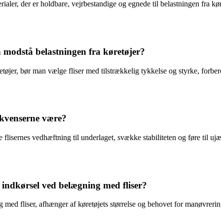
terialer, der er holdbare, vejrbestandige og egnede til belastningen fra kø
n modstå belastningen fra køretøjer?
retøjer, bør man vælge fliser med tilstrækkelig tykkelse og styrke, forbe
ekvenserne være?
ke flisernes vedhæftning til underlaget, svække stabiliteten og føre til 
 indkørsel ved belægning med fliser?
ed fliser, afhænger af køretøjets størrelse og behovet for manøvreringsp