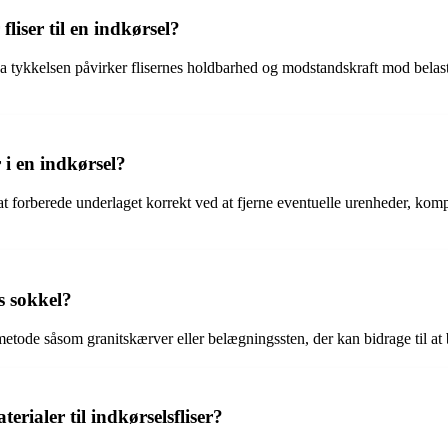
fliser til en indkørsel?
el, da tykkelsen påvirker flisernes holdbarhed og modstandskraft mod bel
 i en indkørsel?
gt at forberede underlaget korrekt ved at fjerne eventuelle urenheder, kom
s sokkel?
etode såsom granitskærver eller belægningssten, der kan bidrage til a
ialer til indkørselsfliser?