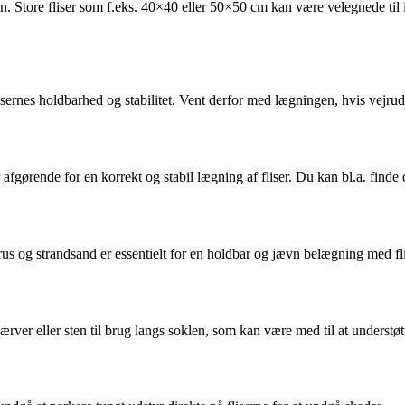
len. Store fliser som f.eks. 40×40 eller 50×50 cm kan være velegnede til 
flisernes holdbarhed og stabilitet. Vent derfor med lægningen, hvis vejrud
 afgørende for en korrekt og stabil lægning af fliser. Du kan bl.a. finde
us og strandsand er essentielt for en holdbar og jævn belægning med fli
ver eller sten til brug langs soklen, som kan være med til at understøtte 