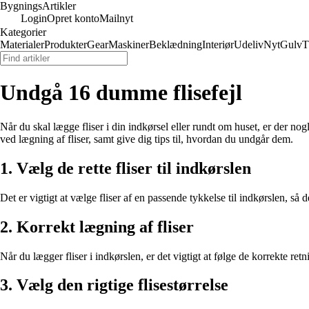
Bygnings
Artikler
Login
Opret konto
Mailnyt
Kategorier
Materialer
Produkter
Gear
Maskiner
Beklædning
Interiør
Udeliv
Nyt
Gulv
T
Undgå 16 dumme flisefejl
Når du skal lægge fliser i din indkørsel eller rundt om huset, er der nogl
ved lægning af fliser, samt give dig tips til, hvordan du undgår dem.
1. Vælg de rette fliser til indkørslen
Det er vigtigt at vælge fliser af en passende tykkelse til indkørslen, s
2. Korrekt lægning af fliser
Når du lægger fliser i indkørslen, er det vigtigt at følge de korrekte re
3. Vælg den rigtige flisestørrelse