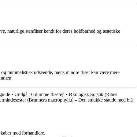
ive, naturlige stenfliser kendt for deres holdbarhed og æstetiske
rne og minimalistisk udseende, mens mindre fliser kan være mere
dommen.
guide
•
Undgå 16 dumme flisefejl
•
Økologisk Solstik (Ribes
rmindesøster (Brunnera macrophylla) – Den smukke staude med blå
rskaber med forhandlere.