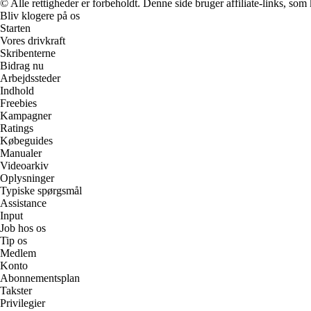
© Alle rettigheder er forbeholdt. Denne side bruger affiliate-links, som
Bliv klogere på os
Starten
Vores drivkraft
Skribenterne
Bidrag nu
Arbejdssteder
Indhold
Freebies
Kampagner
Ratings
Købeguides
Manualer
Videoarkiv
Oplysninger
Typiske spørgsmål
Assistance
Input
Job hos os
Tip os
Medlem
Konto
Abonnementsplan
Takster
Privilegier