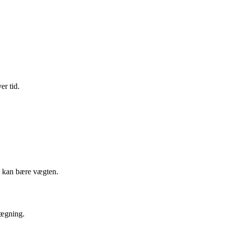
er tid.
et kan bære vægten.
lægning.