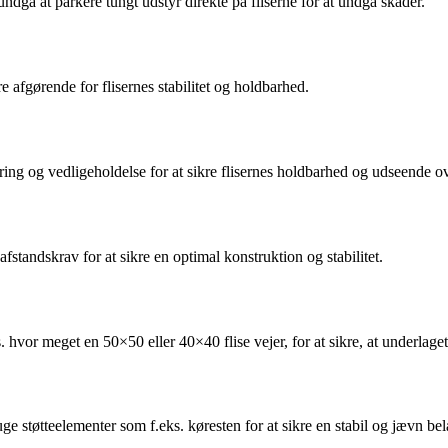
dgå at parkere tungt udstyr direkte på fliserne for at undgå skader.
 afgørende for flisernes stabilitet og holdbarhed.
øring og vedligeholdelse for at sikre flisernes holdbarhed og udseende ov
fstandskrav for at sikre en optimal konstruktion og stabilitet.
s. hvor meget en 50×50 eller 40×40 flise vejer, for at sikre, at underlag
uge støtteelementer som f.eks. køresten for at sikre en stabil og jævn be