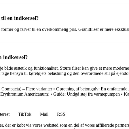
 til en indkørsel?
af former og farver til en overkommelig pris. Granitfliser er mere eksklus
en indkørsel?
eje både æstetik og funktionalitet. Større fliser kan give et mere mode
at tage hensyn til køretøjets belastning og den overordnede stil på ejen
Compacta) – Flere varianter
•
Opretning af betongulv: En omfattende 
(Erythronium Americanum)
•
Guide: Undgå støj fra varmepumpen
•
Kæ
terest
TikTok
Mail
RSS
ter, der er købt via vores websted som en del af vores affilierede partne