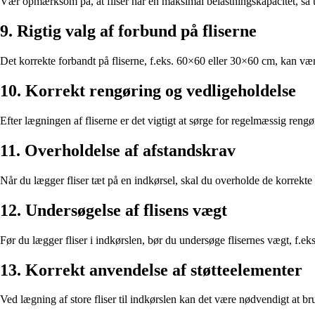
Vær opmærksom på, at fliser har en maksimal belastningskapacitet, så un
9. Rigtig valg af forbund på fliserne
Det korrekte forbandt på fliserne, f.eks. 60×60 eller 30×60 cm, kan være
10. Korrekt rengøring og vedligeholdelse
Efter lægningen af fliserne er det vigtigt at sørge for regelmæssig reng
11. Overholdelse af afstandskrav
Når du lægger fliser tæt på en indkørsel, skal du overholde de korrekte a
12. Undersøgelse af flisens vægt
Før du lægger fliser i indkørslen, bør du undersøge flisernes vægt, f.ek
13. Korrekt anvendelse af støtteelementer
Ved lægning af store fliser til indkørslen kan det være nødvendigt at br