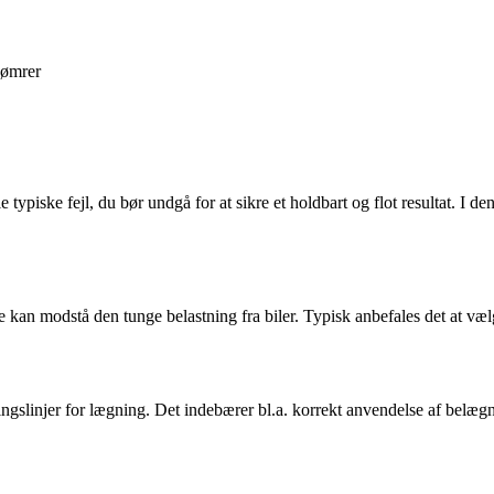
ømrer
e typiske fejl, du bør undgå for at sikre et holdbart og flot resultat. I 
å de kan modstå den tunge belastning fra biler. Typisk anbefales det at v
tningslinjer for lægning. Det indebærer bl.a. korrekt anvendelse af belægn