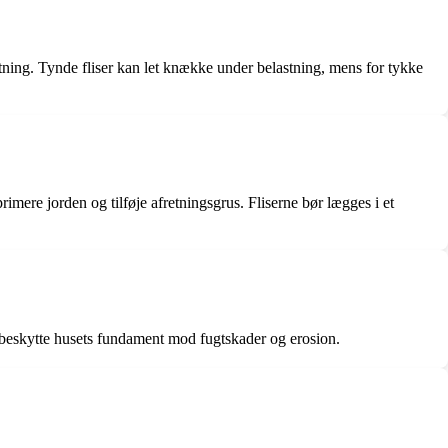
astning. Tynde fliser kan let knække under belastning, mens for tykke
primere jorden og tilføje afretningsgrus. Fliserne bør lægges i et
t beskytte husets fundament mod fugtskader og erosion.