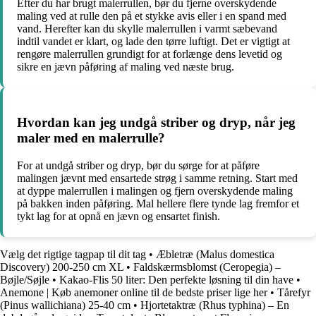
Efter du har brugt malerrullen, bør du fjerne overskydende
maling ved at rulle den på et stykke avis eller i en spand med
vand. Herefter kan du skylle malerrullen i varmt sæbevand
indtil vandet er klart, og lade den tørre luftigt. Det er vigtigt at
rengøre malerrullen grundigt for at forlænge dens levetid og
sikre en jævn påføring af maling ved næste brug.
Hvordan kan jeg undgå striber og dryp, når jeg
maler med en malerrulle?
For at undgå striber og dryp, bør du sørge for at påføre
malingen jævnt med ensartede strøg i samme retning. Start med
at dyppe malerrullen i malingen og fjern overskydende maling
på bakken inden påføring. Mal hellere flere tynde lag fremfor et
tykt lag for at opnå en jævn og ensartet finish.
Vælg det rigtige tagpap til dit tag
•
Æbletræ (Malus domestica
Discovery) 200-250 cm XL
•
Faldskærmsblomst (Ceropegia) –
Bøjle/Søjle
•
Kakao-Flis 50 liter: Den perfekte løsning til din have
•
Anemone | Køb anemoner online til de bedste priser lige her
•
Tårefyr
(Pinus wallichiana) 25-40 cm
•
Hjortetaktræ (Rhus typhina) – En