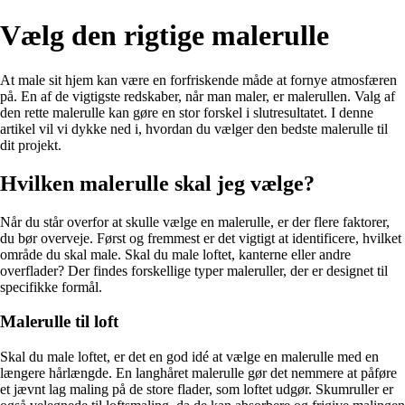
Vælg den rigtige malerulle
At male sit hjem kan være en forfriskende måde at fornye atmosfæren
på. En af de vigtigste redskaber, når man maler, er malerullen. Valg af
den rette malerulle kan gøre en stor forskel i slutresultatet. I denne
artikel vil vi dykke ned i, hvordan du vælger den bedste malerulle til
dit projekt.
Hvilken malerulle skal jeg vælge?
Når du står overfor at skulle vælge en malerulle, er der flere faktorer,
du bør overveje. Først og fremmest er det vigtigt at identificere, hvilket
område du skal male. Skal du male loftet, kanterne eller andre
overflader? Der findes forskellige typer maleruller, der er designet til
specifikke formål.
Malerulle til loft
Skal du male loftet, er det en god idé at vælge en malerulle med en
længere hårlængde. En langhåret malerulle gør det nemmere at påføre
et jævnt lag maling på de store flader, som loftet udgør. Skumruller er