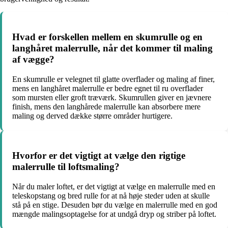
Hvad er forskellen mellem en skumrulle og en
langhåret malerrulle, når det kommer til maling
af vægge?
En skumrulle er velegnet til glatte overflader og maling af finer,
mens en langhåret malerrulle er bedre egnet til ru overflader
som mursten eller groft træværk. Skumrullen giver en jævnere
finish, mens den langhårede malerrulle kan absorbere mere
maling og derved dække større områder hurtigere.
Hvorfor er det vigtigt at vælge den rigtige
malerrulle til loftsmaling?
Når du maler loftet, er det vigtigt at vælge en malerrulle med en
teleskopstang og bred rulle for at nå høje steder uden at skulle
stå på en stige. Desuden bør du vælge en malerrulle med en god
mængde malingsoptagelse for at undgå dryp og striber på loftet.