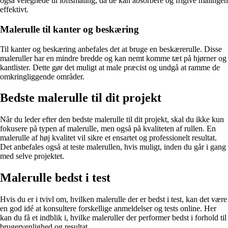
også velegnede til loftsmaling, da de kan absorbere og frigive malingen
effektivt.
Malerulle til kanter og beskæring
Til kanter og beskæring anbefales det at bruge en beskærerulle. Disse
maleruller har en mindre bredde og kan nemt komme tæt på hjørner og
kantlister. Dette gør det muligt at male præcist og undgå at ramme de
omkringliggende områder.
Bedste malerulle til dit projekt
Når du leder efter den bedste malerulle til dit projekt, skal du ikke kun
fokusere på typen af malerulle, men også på kvaliteten af rullen. En
malerulle af høj kvalitet vil sikre et ensartet og professionelt resultat.
Det anbefales også at teste malerullen, hvis muligt, inden du går i gang
med selve projektet.
Malerulle bedst i test
Hvis du er i tvivl om, hvilken malerulle der er bedst i test, kan det være
en god idé at konsultere forskellige anmeldelser og tests online. Her
kan du få et indblik i, hvilke maleruller der performer bedst i forhold til
brugervenlighed og resultat.