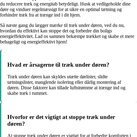
du reducere træk og energitab betydeligt. Husk at vedligeholde dine
døre og vinduer regelmæssigt for at sikre en optimal tætning og
forhindre træk fra at trænge ind i dit hjem.
Så næste gang du lægger mærke til træk under døren, ved du nu,
hvordan du effektivt kan stoppe det og forbedre din boligs
energieffektivitet. Lad os sammen bekæmpe trækket og skabe et mere
behageligt og energieffektivt hjem!
Hvad er årsagerne til træk under døren?
Træk under døren kan skyldes utætte dørlister, slidte
tætningslister, manglende isolering eller dårlig montering af
døren. Disse faktorer kan tillade luftstrømme at trænge ind og
skabe træk i rummet.
Hvorfor er det vigtigt at stoppe træk under
døren?
At stoppe træk under døren er vigtigt for at forbedre komforten i