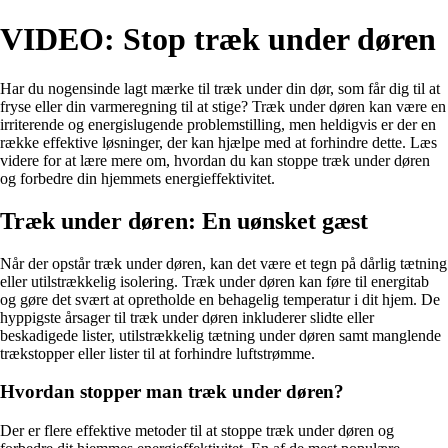
VIDEO: Stop træk under døren
Har du nogensinde lagt mærke til træk under din dør, som får dig til at
fryse eller din varmeregning til at stige? Træk under døren kan være en
irriterende og energislugende problemstilling, men heldigvis er der en
række effektive løsninger, der kan hjælpe med at forhindre dette. Læs
videre for at lære mere om, hvordan du kan stoppe træk under døren
og forbedre din hjemmets energieffektivitet.
Træk under døren: En uønsket gæst
Når der opstår træk under døren, kan det være et tegn på dårlig tætning
eller utilstrækkelig isolering. Træk under døren kan føre til energitab
og gøre det svært at opretholde en behagelig temperatur i dit hjem. De
hyppigste årsager til træk under døren inkluderer slidte eller
beskadigede lister, utilstrækkelig tætning under døren samt manglende
trækstopper eller lister til at forhindre luftstrømme.
Hvordan stopper man træk under døren?
Der er flere effektive metoder til at stoppe træk under døren og