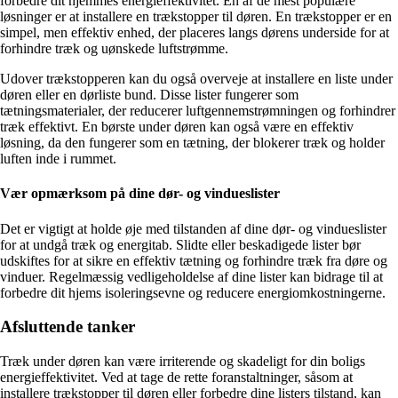
forbedre dit hjemmes energieffektivitet. En af de mest populære
løsninger er at installere en trækstopper til døren. En trækstopper er en
simpel, men effektiv enhed, der placeres langs dørens underside for at
forhindre træk og uønskede luftstrømme.
Udover trækstopperen kan du også overveje at installere en liste under
døren eller en dørliste bund. Disse lister fungerer som
tætningsmaterialer, der reducerer luftgennemstrømningen og forhindrer
træk effektivt. En børste under døren kan også være en effektiv
løsning, da den fungerer som en tætning, der blokerer træk og holder
luften inde i rummet.
Vær opmærksom på dine dør- og vindueslister
Det er vigtigt at holde øje med tilstanden af dine dør- og vindueslister
for at undgå træk og energitab. Slidte eller beskadigede lister bør
udskiftes for at sikre en effektiv tætning og forhindre træk fra døre og
vinduer. Regelmæssig vedligeholdelse af dine lister kan bidrage til at
forbedre dit hjems isoleringsevne og reducere energiomkostningerne.
Afsluttende tanker
Træk under døren kan være irriterende og skadeligt for din boligs
energieffektivitet. Ved at tage de rette foranstaltninger, såsom at
installere trækstopper til døren eller forbedre dine listers tilstand, kan