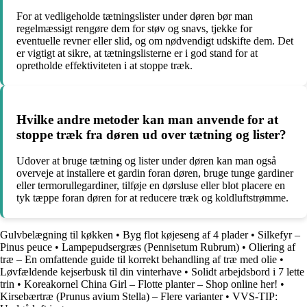
For at vedligeholde tætningslister under døren bør man
regelmæssigt rengøre dem for støv og snavs, tjekke for
eventuelle revner eller slid, og om nødvendigt udskifte dem. Det
er vigtigt at sikre, at tætningslisterne er i god stand for at
opretholde effektiviteten i at stoppe træk.
Hvilke andre metoder kan man anvende for at
stoppe træk fra døren ud over tætning og lister?
Udover at bruge tætning og lister under døren kan man også
overveje at installere et gardin foran døren, bruge tunge gardiner
eller termorullegardiner, tilføje en dørsluse eller blot placere en
tyk tæppe foran døren for at reducere træk og koldluftstrømme.
Gulvbelægning til køkken
•
Byg flot køjeseng af 4 plader
•
Silkefyr –
Pinus peuce
•
Lampepudsergræs (Pennisetum Rubrum)
•
Oliering af
træ – En omfattende guide til korrekt behandling af træ med olie
•
Løvfældende kejserbusk til din vinterhave
•
Solidt arbejdsbord i 7 lette
trin
•
Koreakornel China Girl – Flotte planter – Shop online her!
•
Kirsebærtræ (Prunus avium Stella) – Flere varianter
•
VVS-TIP: