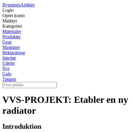
Bygnings
Artikler
Login
Opret konto
Mailnyt
Kategorier
Materialer
Produkter
Gear
Maskiner
Beklædning
Interiør
Udeliv
Nyt
Gulv
Tømrer
VVS-PROJEKT: Etabler en ny
radiator
Introduktion