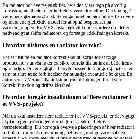
En radiator bør overvejes skiftet, hvis den viser tegn på alvorlig
korrosion, utætheder eller ineffektiv varmefordeling. Det kan også
være hensigtsmæssigt at skifte en gammel radiator ud med en nyere
og mere energieffektiv model for at opnå besparelser på
varmeregningen. En VVS-installatør vil kunne vurdere om det er
nødvendigt at skifte radiatoren og foretage udskiftningen korrekt.
Hvordan tilsluttes en radiator korrekt?
For at tilslutte en radiator korrekt skal du sørge for at følge
producentens anvisninger og sikre korrekt tilslutning af både frem-
og returløb. Det er vigtigt at benytte passende fittings og materialer
samt at sikre tætte forbindelser for at undgå eventuelle lækager. En
autoriseret VVS-installatør bør udføre tilslutningen for at sikre
korrekt funktion og driftssikkerhed.
Hvordan foregår installationen af flere radiatorer i
et VVS-projekt?
Når du skal installere flere radiatorer i et VVS-projekt, er det vigtigt
at planlægge rørføringen grundigt for at sikre effektiv
varmefordeling. Du bør også overveje placeringen af hver radiator i
forhold til rummets opvarmningsbehov og mulige varmetab. En
erfaren VVS-installatør vil kunne hjælpe med at designe og udføre