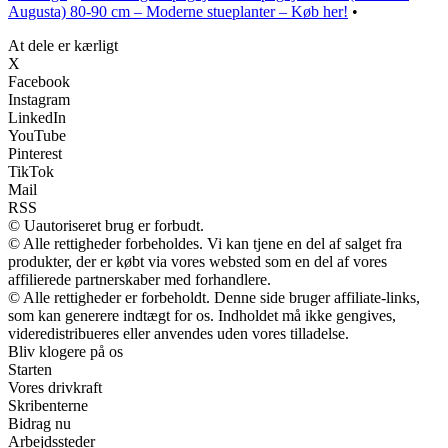
Augusta) 80-90 cm – Moderne stueplanter – Køb her!
•
At dele er kærligt
X
Facebook
Instagram
LinkedIn
YouTube
Pinterest
TikTok
Mail
RSS
© Uautoriseret brug er forbudt.
© Alle rettigheder forbeholdes. Vi kan tjene en del af salget fra
produkter, der er købt via vores websted som en del af vores
affilierede partnerskaber med forhandlere.
© Alle rettigheder er forbeholdt. Denne side bruger affiliate-links,
som kan generere indtægt for os. Indholdet må ikke gengives,
videredistribueres eller anvendes uden vores tilladelse.
Bliv klogere på os
Starten
Vores drivkraft
Skribenterne
Bidrag nu
Arbejdssteder