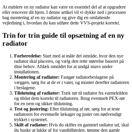
At etablere en ny radiator kan være en essentiel del af at opgradere
eller renovere dit hjem. I denne artikel vil vi dykke ned i processen
bag montering af en ny radiator og give dig en omfattende
vejledning i, hvordan du kan udføre dette VVS-projekt korrekt.
Trin for trin guide til opsætning af en ny
radiator
Forberedelse:
Start med at måle det område, hvor den nye
radiator skal placeres, og vælg den rette størrelse baseret på
dine behov. Afdæk området for at undgå snavs under
installationen.
Montering af radiator:
Fastgør radiatorbeslagene på
væggen, sørg for at de er i vater, og monter derefter radiatoren
i beslagene.
Tilslutning af radiator:
Træk rør til radiator fra varmekilden
og tilslut dem korrekt til radiatoren. Brug eventuelt PEX-rør
for en nem og sikker tilslutning.
Test og justering:
Efter tilslutning af rør, sørg for at teste
radiatoren for eventuelle lækager og juster om nødvendigt
trykket i systemet.
Skift af radiator:
Hvis du skifter en gammel radiator ud, skal
du huske at lukke af for vandtilførslen, tømme den gamle