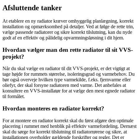
Afsluttende tanker
At etablere en ny radiator kræver omhyggelig planlægning, korrekt
installation og opmærksomhed på detaljer. Ved at følge de rette trin,
vælge passende radiatorer og sikre korrekt tilslutning, kan du nyde
godt af en effektiv og pålidelig opvarmningsløsning i dit hjem.
Hvordan vælger man den rette radiator til sit VVS-
projekt?
Når du skal vælge en radiator til dit VVS-projekt, er det vigtigt at
tage højde for rummets størrelse, isoleringsgrad og varmebehov. Du
bør også overveje hvilken type varmekilde, f.eks. fjernvarme eller
oliefyr, der skal forsyne radiatoren med varme. Det anbefales at
konsultere en VVS-installatør for at vælge den mest egnede radiator
til formålet.
Hvordan monteres en radiator korrekt?
For at montere en radiator korrekt skal du først afgøre den optimale
placering i rummet med henblik på effektiv varmefordeling. Dernæst
skal du sørge for korrekt tilslutning til radiatorrørene og sikre, at
installationen overholder gældende forskrifter og regler. Det er