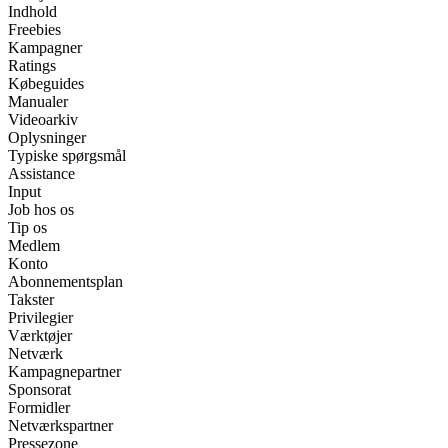
Indhold
Freebies
Kampagner
Ratings
Købeguides
Manualer
Videoarkiv
Oplysninger
Typiske spørgsmål
Assistance
Input
Job hos os
Tip os
Medlem
Konto
Abonnementsplan
Takster
Privilegier
Værktøjer
Netværk
Kampagnepartner
Sponsorat
Formidler
Netværkspartner
Pressezone