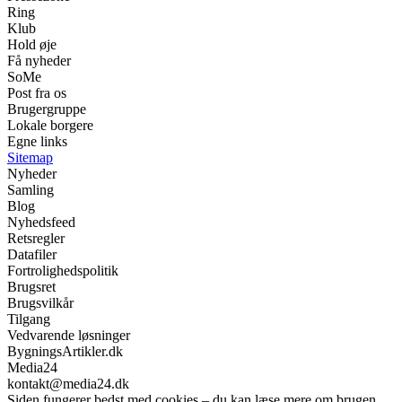
Ring
Klub
Hold øje
Få nyheder
SoMe
Post fra os
Brugergruppe
Lokale borgere
Egne links
Sitemap
Nyheder
Samling
Blog
Nyhedsfeed
Retsregler
Datafiler
Fortrolighedspolitik
Brugsret
Brugsvilkår
Tilgang
Vedvarende løsninger
BygningsArtikler.dk
Media24
kontakt@media24.dk
Siden fungerer bedst med cookies – du kan læse mere om brugen