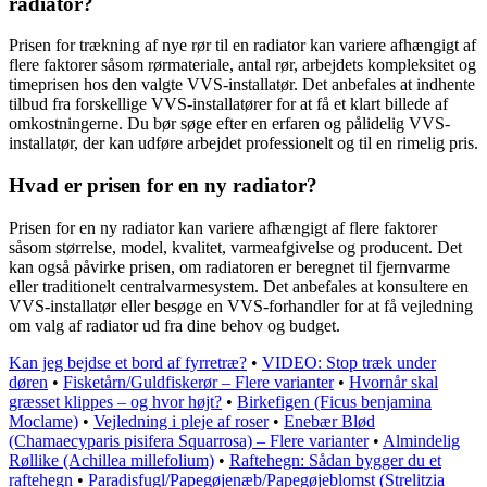
radiator?
Prisen for trækning af nye rør til en radiator kan variere afhængigt af
flere faktorer såsom rørmateriale, antal rør, arbejdets kompleksitet og
timeprisen hos den valgte VVS-installatør. Det anbefales at indhente
tilbud fra forskellige VVS-installatører for at få et klart billede af
omkostningerne. Du bør søge efter en erfaren og pålidelig VVS-
installatør, der kan udføre arbejdet professionelt og til en rimelig pris.
Hvad er prisen for en ny radiator?
Prisen for en ny radiator kan variere afhængigt af flere faktorer
såsom størrelse, model, kvalitet, varmeafgivelse og producent. Det
kan også påvirke prisen, om radiatoren er beregnet til fjernvarme
eller traditionelt centralvarmesystem. Det anbefales at konsultere en
VVS-installatør eller besøge en VVS-forhandler for at få vejledning
om valg af radiator ud fra dine behov og budget.
Kan jeg bejdse et bord af fyrretræ?
•
VIDEO: Stop træk under
døren
•
Fisketårn/Guldfiskerør – Flere varianter
•
Hvornår skal
græsset klippes – og hvor højt?
•
Birkefigen (Ficus benjamina
Moclame)
•
Vejledning i pleje af roser
•
Enebær Blød
(Chamaecyparis pisifera Squarrosa) – Flere varianter
•
Almindelig
Røllike (Achillea millefolium)
•
Raftehegn: Sådan bygger du et
raftehegn
•
Paradisfugl/Papegøjenæb/Papegøjeblomst (Strelitzia