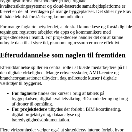
Bygningsinformationsmodeller (BIM), digitale
kvalitetssikringssystemer og cloud-baserede samarbejdsplatforme er
blevet en del af hverdagen på mange byggepladser. Det stiller nye krav
til både teknisk forståelse og kommunikation.
For mange faglærte betyder det, at de skal kunne læse og forstå digitale
tegninger, registrere arbejdet via apps og kommunikere med
projektledelsen i realtid. For projektledere handler det om at kunne
udnytte data til at styre tid, økonomi og ressourcer mere effektivt.
Efteruddannelse som nøglen til fremtiden
Efteruddannelse spiller en central rolle i at klæde medarbejdere på til
den digitale virkelighed. Mange erhvervsskoler, AMU-centre og
brancheorganisationer tilbyder i dag målrettede kurser i digitale
værktøjer til byggeriet.
For faglærte
findes der kurser i brug af tablets på
byggepladsen, digital kvalitetssikring, 3D-modellering og brug
af droner til opmåling.
For projektledere
tilbydes der forløb i BIM-koordinering,
digital projektstyring, dataanalyse og
bæredygtighedsdokumentation.
Flere virksomheder vælger også at skræddersy interne forløb, hvor