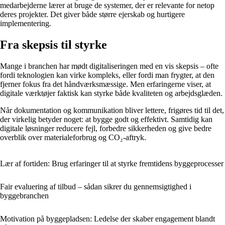
medarbejderne lærer at bruge de systemer, der er relevante for netop
deres projekter. Det giver både større ejerskab og hurtigere
implementering.
Fra skepsis til styrke
Mange i branchen har mødt digitaliseringen med en vis skepsis – ofte
fordi teknologien kan virke kompleks, eller fordi man frygter, at den
fjerner fokus fra det håndværksmæssige. Men erfaringerne viser, at
digitale værktøjer faktisk kan styrke både kvaliteten og arbejdsglæden.
Når dokumentation og kommunikation bliver lettere, frigøres tid til det,
der virkelig betyder noget: at bygge godt og effektivt. Samtidig kan
digitale løsninger reducere fejl, forbedre sikkerheden og give bedre
overblik over materialeforbrug og CO₂-aftryk.
Lær af fortiden: Brug erfaringer til at styrke fremtidens byggeprocesser
Fair evaluering af tilbud – sådan sikrer du gennemsigtighed i
byggebranchen
Motivation på byggepladsen: Ledelse der skaber engagement blandt