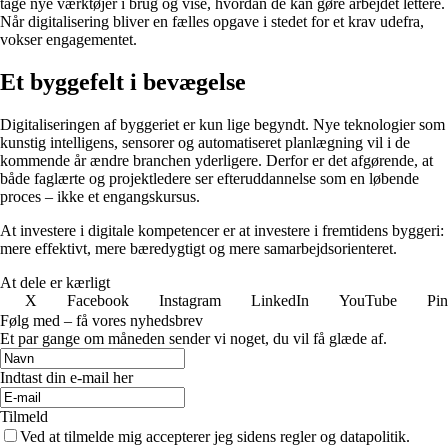
tage nye værktøjer i brug og vise, hvordan de kan gøre arbejdet lettere.
Når digitalisering bliver en fælles opgave i stedet for et krav udefra,
vokser engagementet.
Et byggefelt i bevægelse
Digitaliseringen af byggeriet er kun lige begyndt. Nye teknologier som
kunstig intelligens, sensorer og automatiseret planlægning vil i de
kommende år ændre branchen yderligere. Derfor er det afgørende, at
både faglærte og projektledere ser efteruddannelse som en løbende
proces – ikke et engangskursus.
At investere i digitale kompetencer er at investere i fremtidens byggeri:
mere effektivt, mere bæredygtigt og mere samarbejdsorienteret.
At dele er kærligt
X
Facebook
Instagram
LinkedIn
YouTube
Pin
Følg med – få vores nyhedsbrev
Et par gange om måneden sender vi noget, du vil få glæde af.
Indtast din e-mail her
Tilmeld
Ved at tilmelde mig accepterer jeg sidens regler og datapolitik.