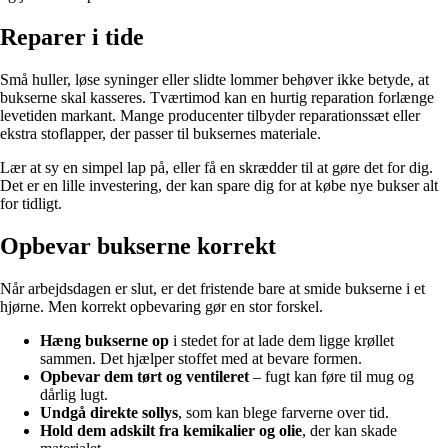
Reparer i tide
Små huller, løse syninger eller slidte lommer behøver ikke betyde, at
bukserne skal kasseres. Tværtimod kan en hurtig reparation forlænge
levetiden markant. Mange producenter tilbyder reparationssæt eller
ekstra stoflapper, der passer til buksernes materiale.
Lær at sy en simpel lap på, eller få en skrædder til at gøre det for dig.
Det er en lille investering, der kan spare dig for at købe nye bukser alt
for tidligt.
Opbevar bukserne korrekt
Når arbejdsdagen er slut, er det fristende bare at smide bukserne i et
hjørne. Men korrekt opbevaring gør en stor forskel.
Hæng bukserne op
i stedet for at lade dem ligge krøllet
sammen. Det hjælper stoffet med at bevare formen.
Opbevar dem tørt og ventileret
– fugt kan føre til mug og
dårlig lugt.
Undgå direkte sollys
, som kan blege farverne over tid.
Hold dem adskilt fra kemikalier og olie
, der kan skade