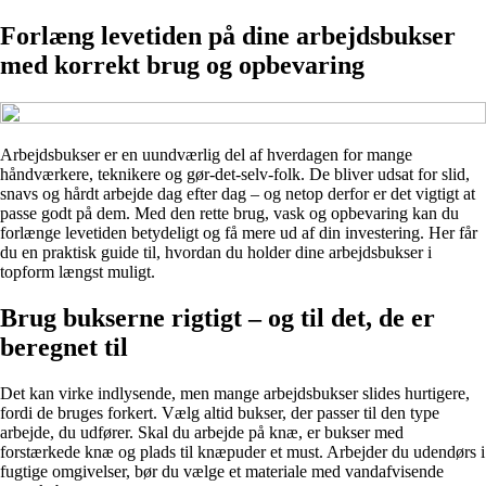
Forlæng levetiden på dine arbejdsbukser
med korrekt brug og opbevaring
Arbejdsbukser er en uundværlig del af hverdagen for mange
håndværkere, teknikere og gør-det-selv-folk. De bliver udsat for slid,
snavs og hårdt arbejde dag efter dag – og netop derfor er det vigtigt at
passe godt på dem. Med den rette brug, vask og opbevaring kan du
forlænge levetiden betydeligt og få mere ud af din investering. Her får
du en praktisk guide til, hvordan du holder dine arbejdsbukser i
topform længst muligt.
Brug bukserne rigtigt – og til det, de er
beregnet til
Det kan virke indlysende, men mange arbejdsbukser slides hurtigere,
fordi de bruges forkert. Vælg altid bukser, der passer til den type
arbejde, du udfører. Skal du arbejde på knæ, er bukser med
forstærkede knæ og plads til knæpuder et must. Arbejder du udendørs i
fugtige omgivelser, bør du vælge et materiale med vandafvisende