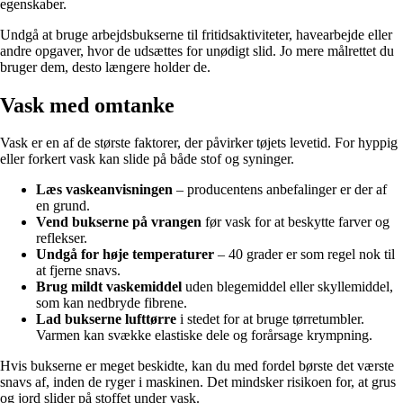
egenskaber.
Undgå at bruge arbejdsbukserne til fritidsaktiviteter, havearbejde eller
andre opgaver, hvor de udsættes for unødigt slid. Jo mere målrettet du
bruger dem, desto længere holder de.
Vask med omtanke
Vask er en af de største faktorer, der påvirker tøjets levetid. For hyppig
eller forkert vask kan slide på både stof og syninger.
Læs vaskeanvisningen
– producentens anbefalinger er der af
en grund.
Vend bukserne på vrangen
før vask for at beskytte farver og
reflekser.
Undgå for høje temperaturer
– 40 grader er som regel nok til
at fjerne snavs.
Brug mildt vaskemiddel
uden blegemiddel eller skyllemiddel,
som kan nedbryde fibrene.
Lad bukserne lufttørre
i stedet for at bruge tørretumbler.
Varmen kan svække elastiske dele og forårsage krympning.
Hvis bukserne er meget beskidte, kan du med fordel børste det værste
snavs af, inden de ryger i maskinen. Det mindsker risikoen for, at grus
og jord slider på stoffet under vask.