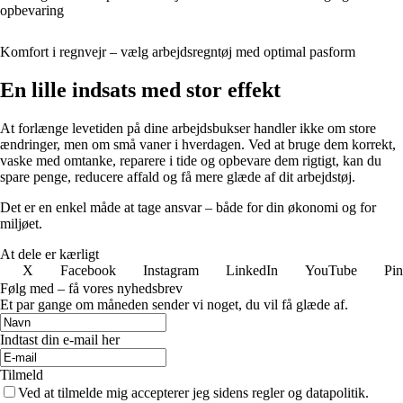
opbevaring
Komfort i regnvejr – vælg arbejdsregntøj med optimal pasform
En lille indsats med stor effekt
At forlænge levetiden på dine arbejdsbukser handler ikke om store
ændringer, men om små vaner i hverdagen. Ved at bruge dem korrekt,
vaske med omtanke, reparere i tide og opbevare dem rigtigt, kan du
spare penge, reducere affald og få mere glæde af dit arbejdstøj.
Det er en enkel måde at tage ansvar – både for din økonomi og for
miljøet.
At dele er kærligt
X
Facebook
Instagram
LinkedIn
YouTube
Pin
Følg med – få vores nyhedsbrev
Et par gange om måneden sender vi noget, du vil få glæde af.
Indtast din e-mail her
Tilmeld
Ved at tilmelde mig accepterer jeg sidens regler og datapolitik.