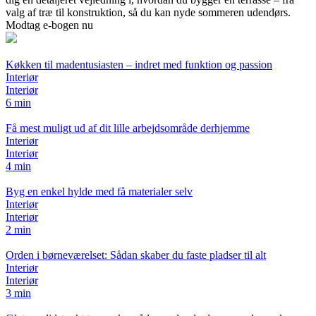
valg af træ til konstruktion, så du kan nyde sommeren udendørs.
Modtag e-bogen nu
Køkken til madentusiasten – indret med funktion og passion
Interiør
Interiør
6 min
Få mest muligt ud af dit lille arbejdsområde derhjemme
Interiør
Interiør
4 min
Byg en enkel hylde med få materialer selv
Interiør
Interiør
2 min
Orden i børneværelset: Sådan skaber du faste pladser til alt
Interiør
Interiør
3 min