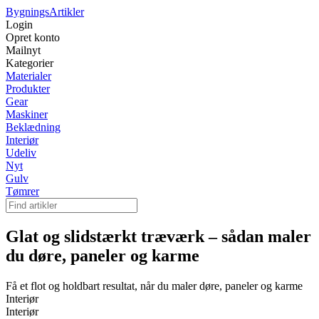
Bygnings
Artikler
Login
Opret konto
Mailnyt
Kategorier
Materialer
Produkter
Gear
Maskiner
Beklædning
Interiør
Udeliv
Nyt
Gulv
Tømrer
Glat og slidstærkt træværk – sådan maler
du døre, paneler og karme
Få et flot og holdbart resultat, når du maler døre, paneler og karme
Interiør
Interiør