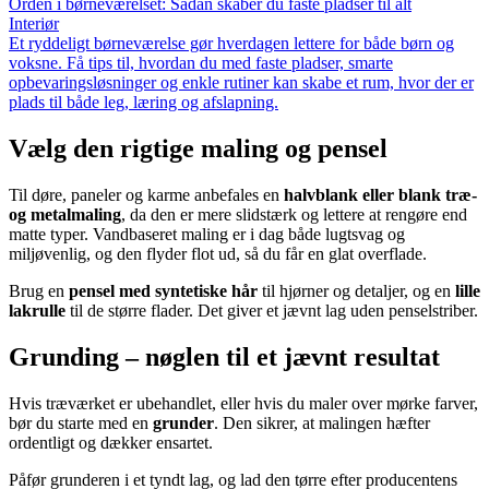
Orden i børneværelset: Sådan skaber du faste pladser til alt
Interiør
Et ryddeligt børneværelse gør hverdagen lettere for både børn og
voksne. Få tips til, hvordan du med faste pladser, smarte
opbevaringsløsninger og enkle rutiner kan skabe et rum, hvor der er
plads til både leg, læring og afslapning.
Vælg den rigtige maling og pensel
Til døre, paneler og karme anbefales en
halvblank eller blank træ-
og metalmaling
, da den er mere slidstærk og lettere at rengøre end
matte typer. Vandbaseret maling er i dag både lugtsvag og
miljøvenlig, og den flyder flot ud, så du får en glat overflade.
Brug en
pensel med syntetiske hår
til hjørner og detaljer, og en
lille
lakrulle
til de større flader. Det giver et jævnt lag uden penselstriber.
Grunding – nøglen til et jævnt resultat
Hvis træværket er ubehandlet, eller hvis du maler over mørke farver,
bør du starte med en
grunder
. Den sikrer, at malingen hæfter
ordentligt og dækker ensartet.
Påfør grunderen i et tyndt lag, og lad den tørre efter producentens