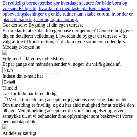
Et ryddeligt børneværelse gør hverdagen lettere for både børn og
voksne. Få tips til, hvordan du med faste pladser, smarte
opbevaringsløsninger og enkle rutiner kan skabe et rum, hvor der er
plads til både leg, læring og afslapning.
Gør det selv: Bygning af din egen terrasse
Er du klar til at skabe din egen oase derhjemme? Denne e-bog giver
dig en detaljeret vejledning i, hvordan du bygger en terrasse – fra
valg af træ til konstruktion, så du kan nyde sommeren udendørs.
Modtag e-bogen nu
Følg med – få vores nyhedsbrev
Et par gange om måneden sender vi noget, du vil få glæde af.
Indtast din e-mail her
Tilmeld
Tak fordi du har tilmeldt dig
Ved at tilmelde mig accepterer jeg sidens regler og datapolitik.
Din tilmelding er frivillig, og du har altid mulighed for at trække den
tilbage. Ved tilmelding accepterer du vores betingelser og giver
samtykke til, at vi behandler dine oplysninger som beskrevet i vores
persondatapolitik.
At dele er kærligt