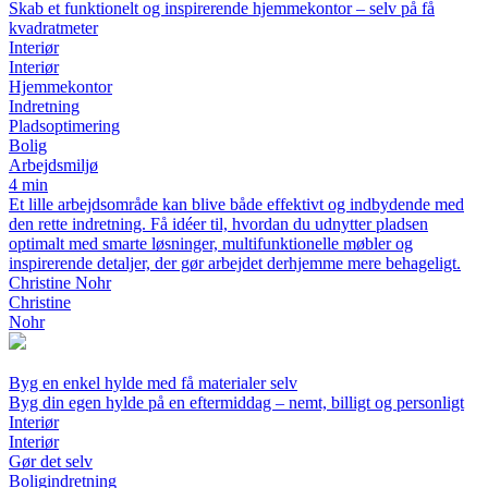
Skab et funktionelt og inspirerende hjemmekontor – selv på få
kvadratmeter
Interiør
Interiør
Hjemmekontor
Indretning
Pladsoptimering
Bolig
Arbejdsmiljø
4 min
Et lille arbejdsområde kan blive både effektivt og indbydende med
den rette indretning. Få idéer til, hvordan du udnytter pladsen
optimalt med smarte løsninger, multifunktionelle møbler og
inspirerende detaljer, der gør arbejdet derhjemme mere behageligt.
Christine Nohr
Christine
Nohr
Byg en enkel hylde med få materialer selv
Byg din egen hylde på en eftermiddag – nemt, billigt og personligt
Interiør
Interiør
Gør det selv
Boligindretning