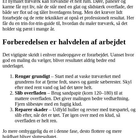
Et nymalet træværk kan forvandle et helt rum. Døre, paneler og
karme får nyt liv, når de står med en glat og slidstærk overflade, der
både ser flot ud og tåler hverdagens brug. Men det kræver lidt
forarbejde og de rette teknikker at opnå et professionelt resultat. Her
får du en trin-for-trin-guide til, hvordan du maler træværk, så det
holder sig pænt i mange år.
Forberedelsen er halvdelen af arbejdet
Det vigtigste skridt i enhver maleopgave er forarbejdet. Uanset hvor
god en maling du vælger, bliver resultatet aldrig bedre end
underlaget.
Rengør grundigt
– Start med at vaske træværket med
grundrens for at fjerne fedt, snavs og gamle sæberester. Skyl
efter med rent vand og lad det tørre helt.
Slib overfladen
– Brug sandpapir (korn 120–180) til at
mattere overfladen. Det giver malingen bedre vedhæftning.
Fjern slibestøv med en fugtig klud.
Reparer skader
– Udfyld huller og revner med træspartel, og
slib efter, når det er tørt. Tør igen over med en klud, så
overfladen er helt ren.
Jo mere omhyggelig du er i denne fase, desto flottere og mere
holdbart bliver slutresultatet.