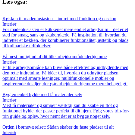
Læs også:
Køkken til madentusiasten – indret med funktion og passion
Interiør
For madentusiasten er køkkenet mere end et arbejdsrum – det er et
sted for smag, sans og skaberglæde. Få inspiration til, hvordan du
indretter et køkken, der kombinerer funktionalitet, æstetik og plads
til kulinariske udfoldelser.
Få mest muligt ud af dit lille arbejdsområde derhjemme
Interiør
Et lille arbejdsområde kan blive både effektivt og indbydende med
den rette indretning. Få idéer til, hvordan du udnytter pladsen
optimalt med smarte løsninger, multifunktionelle møbler og
inspirerende detaljer, der gør arbejdet derhjemme mere behageligt.
Byg en enkel hylde med få materialer selv
Interiør
Med få materialer og simpelt værktøj kan du skabe en flot og
funktionel hylde, der passer perfekt til dit hjem. Følg vores trin-for-
trin guide og oplev, hvor nemt det er at bygge noget selv.
Orden i børneværelset: Sådan skaber du faste pladser til alt
Interiør