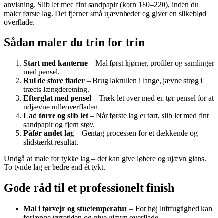
anvisning. Slib let med fint sandpapir (korn 180–220), inden du
maler første lag. Det fjerner små ujævnheder og giver en silkeblød
overflade.
Sådan maler du trin for trin
Start med kanterne
– Mal først hjørner, profiler og samlinger
med pensel.
Rul de store flader
– Brug lakrullen i lange, jævne strøg i
træets længderetning.
Efterglat med pensel
– Træk let over med en tør pensel for at
udjævne rulleoverfladen.
Lad tørre og slib let
– Når første lag er tørt, slib let med fint
sandpapir og fjern støv.
Påfør andet lag
– Gentag processen for et dækkende og
slidstærkt resultat.
Undgå at male for tykke lag – det kan give løbere og ujævn glans.
To tynde lag er bedre end ét tykt.
Gode råd til et professionelt finish
Mal i tørvejr og stuetemperatur
– For høj luftfugtighed kan
forlænge tørretiden og give ujævn overflade.