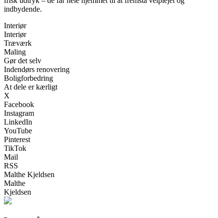
frisk udtryk – de får hele hjemmet til at fremstå velplejet og
indbydende.
Interiør
Interiør
Træværk
Maling
Gør det selv
Indendørs renovering
Boligforbedring
At dele er kærligt
X
Facebook
Instagram
LinkedIn
YouTube
Pinterest
TikTok
Mail
RSS
Malthe Kjeldsen
Malthe
Kjeldsen