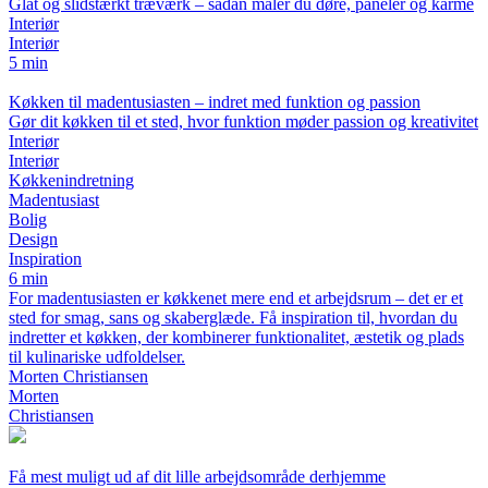
Glat og slidstærkt træværk – sådan maler du døre, paneler og karme
Interiør
Interiør
5 min
Køkken til madentusiasten – indret med funktion og passion
Gør dit køkken til et sted, hvor funktion møder passion og kreativitet
Interiør
Interiør
Køkkenindretning
Madentusiast
Bolig
Design
Inspiration
6 min
For madentusiasten er køkkenet mere end et arbejdsrum – det er et
sted for smag, sans og skaberglæde. Få inspiration til, hvordan du
indretter et køkken, der kombinerer funktionalitet, æstetik og plads
til kulinariske udfoldelser.
Morten Christiansen
Morten
Christiansen
Få mest muligt ud af dit lille arbejdsområde derhjemme