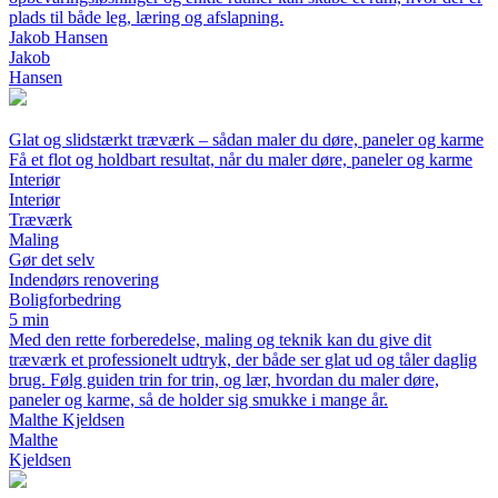
plads til både leg, læring og afslapning.
Jakob Hansen
Jakob
Hansen
Glat og slidstærkt træværk – sådan maler du døre, paneler og karme
Få et flot og holdbart resultat, når du maler døre, paneler og karme
Interiør
Interiør
Træværk
Maling
Gør det selv
Indendørs renovering
Boligforbedring
5 min
Med den rette forberedelse, maling og teknik kan du give dit
træværk et professionelt udtryk, der både ser glat ud og tåler daglig
brug. Følg guiden trin for trin, og lær, hvordan du maler døre,
paneler og karme, så de holder sig smukke i mange år.
Malthe Kjeldsen
Malthe
Kjeldsen