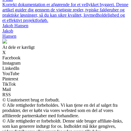
Korrekt dokumentation er afgørende for et vellykket byggeri. Denne
artikel guider dig gennem de vigtigste regler, typiske faldgruber og
praktiske løsninger, så du kan sikre kvalitet, lovmedholdelighed og
et effektivt projektforløb.
Jakob Hansen
Jakob
Hansen
At dele er kærligt
X
Facebook
Instagram
LinkedIn
YouTube
Pinterest
TikTok
Mail
RSS
© Uautoriseret brug er forbudt.
© Alle rettigheder forbeholdes. Vi kan tjene en del af salget fra
produkter, der er købt via vores websted som en del af vores
affilierede partnerskaber med forhandlere.
© Alle rettigheder er forbeholdt. Denne side bruger affiliate-links,
som kan generere indtægt for os. Indholdet må ikke gengives,