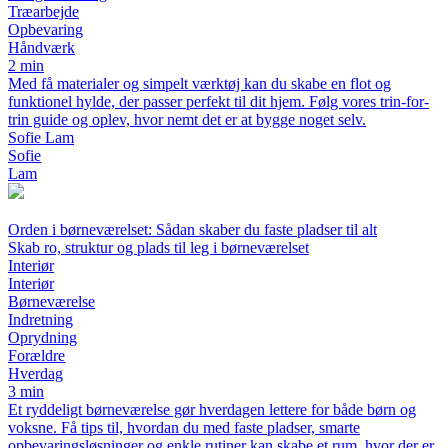
Træarbejde
Opbevaring
Håndværk
2 min
Med få materialer og simpelt værktøj kan du skabe en flot og
funktionel hylde, der passer perfekt til dit hjem. Følg vores trin-for-
trin guide og oplev, hvor nemt det er at bygge noget selv.
Sofie Lam
Sofie
Lam
Orden i børneværelset: Sådan skaber du faste pladser til alt
Skab ro, struktur og plads til leg i børneværelset
Interiør
Interiør
Børneværelse
Indretning
Oprydning
Forældre
Hverdag
3 min
Et ryddeligt børneværelse gør hverdagen lettere for både børn og
voksne. Få tips til, hvordan du med faste pladser, smarte
opbevaringsløsninger og enkle rutiner kan skabe et rum, hvor der er