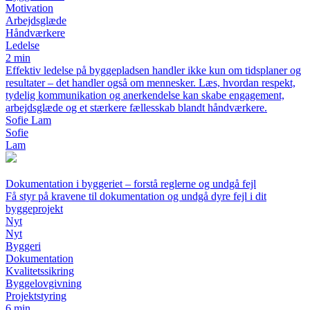
Motivation
Arbejdsglæde
Håndværkere
Ledelse
2 min
Effektiv ledelse på byggepladsen handler ikke kun om tidsplaner og
resultater – det handler også om mennesker. Læs, hvordan respekt,
tydelig kommunikation og anerkendelse kan skabe engagement,
arbejdsglæde og et stærkere fællesskab blandt håndværkere.
Sofie Lam
Sofie
Lam
Dokumentation i byggeriet – forstå reglerne og undgå fejl
Få styr på kravene til dokumentation og undgå dyre fejl i dit
byggeprojekt
Nyt
Nyt
Byggeri
Dokumentation
Kvalitetssikring
Byggelovgivning
Projektstyring
6 min