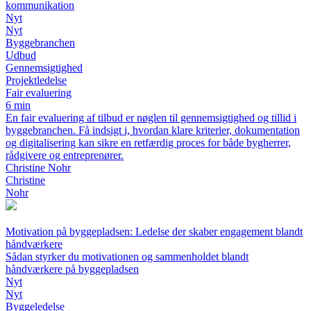
kommunikation
Nyt
Nyt
Byggebranchen
Udbud
Gennemsigtighed
Projektledelse
Fair evaluering
6 min
En fair evaluering af tilbud er nøglen til gennemsigtighed og tillid i
byggebranchen. Få indsigt i, hvordan klare kriterier, dokumentation
og digitalisering kan sikre en retfærdig proces for både bygherrer,
rådgivere og entreprenører.
Christine Nohr
Christine
Nohr
Motivation på byggepladsen: Ledelse der skaber engagement blandt
håndværkere
Sådan styrker du motivationen og sammenholdet blandt
håndværkere på byggepladsen
Nyt
Nyt
Byggeledelse