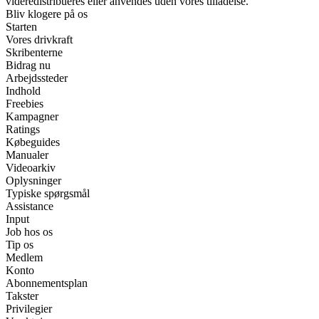
videredistribueres eller anvendes uden vores tilladelse.
Bliv klogere på os
Starten
Vores drivkraft
Skribenterne
Bidrag nu
Arbejdssteder
Indhold
Freebies
Kampagner
Ratings
Købeguides
Manualer
Videoarkiv
Oplysninger
Typiske spørgsmål
Assistance
Input
Job hos os
Tip os
Medlem
Konto
Abonnementsplan
Takster
Privilegier