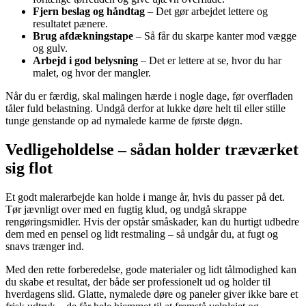
Fjern beslag og håndtag
– Det gør arbejdet lettere og
resultatet pænere.
Brug afdækningstape
– Så får du skarpe kanter mod vægge
og gulv.
Arbejd i god belysning
– Det er lettere at se, hvor du har
malet, og hvor der mangler.
Når du er færdig, skal malingen hærde i nogle dage, før overfladen
tåler fuld belastning. Undgå derfor at lukke døre helt til eller stille
tunge genstande op ad nymalede karme de første døgn.
Vedligeholdelse – sådan holder træværket
sig flot
Et godt malerarbejde kan holde i mange år, hvis du passer på det.
Tør jævnligt over med en fugtig klud, og undgå skrappe
rengøringsmidler. Hvis der opstår småskader, kan du hurtigt udbedre
dem med en pensel og lidt restmaling – så undgår du, at fugt og
snavs trænger ind.
Med den rette forberedelse, gode materialer og lidt tålmodighed kan
du skabe et resultat, der både ser professionelt ud og holder til
hverdagens slid. Glatte, nymalede døre og paneler giver ikke bare et