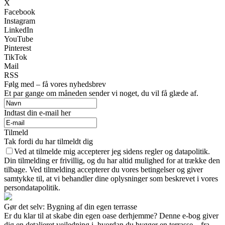
X
Facebook
Instagram
LinkedIn
YouTube
Pinterest
TikTok
Mail
RSS
Følg med – få vores nyhedsbrev
Et par gange om måneden sender vi noget, du vil få glæde af.
Indtast din e-mail her
Tilmeld
Tak fordi du har tilmeldt dig
Ved at tilmelde mig accepterer jeg sidens regler og datapolitik.
Din tilmelding er frivillig, og du har altid mulighed for at trække den
tilbage. Ved tilmelding accepterer du vores betingelser og giver
samtykke til, at vi behandler dine oplysninger som beskrevet i vores
persondatapolitik.
Gør det selv: Bygning af din egen terrasse
Er du klar til at skabe din egen oase derhjemme? Denne e-bog giver
dig en detaljeret vejledning i, hvordan du bygger en terrasse – fra