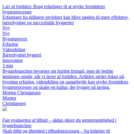
Lær af fortiden: Brug erfaringer til at styrke fremtidens
byggeprocesser
Erfaringer fra tidligere projekter kan blive nøglen til mere effektive,
bæredygtige og succesfulde byggerier
Nyt
Nyt
Byggeproces
Erfaring
Videndeling
Bæredygtigt byggeri
Innovation
3 min
Byggebranchen bevæger sig hurtigt fremad, men de bedste
løsninger opstår, når vi lærer af fortiden. Artiklen sætter fokus på,
hvordan erfaring, videndeling og samarbejde kan styrke fremtidens
byggeprocesser og skabe en kultur, der bygger på læring.
Morten Christiansen
Morten
Christiansen
Fair evaluering af tilbud – sådan sikrer du gennemsigtighed i
byggebranchen
Skab tillid og åbenhed i tilbudsprocessen – fra kriterier til