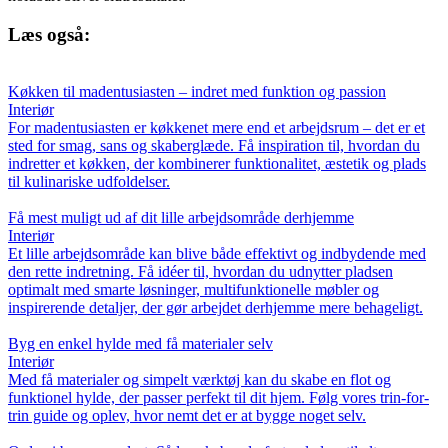
Læs også:
Køkken til madentusiasten – indret med funktion og passion
Interiør
For madentusiasten er køkkenet mere end et arbejdsrum – det er et
sted for smag, sans og skaberglæde. Få inspiration til, hvordan du
indretter et køkken, der kombinerer funktionalitet, æstetik og plads
til kulinariske udfoldelser.
Få mest muligt ud af dit lille arbejdsområde derhjemme
Interiør
Et lille arbejdsområde kan blive både effektivt og indbydende med
den rette indretning. Få idéer til, hvordan du udnytter pladsen
optimalt med smarte løsninger, multifunktionelle møbler og
inspirerende detaljer, der gør arbejdet derhjemme mere behageligt.
Byg en enkel hylde med få materialer selv
Interiør
Med få materialer og simpelt værktøj kan du skabe en flot og
funktionel hylde, der passer perfekt til dit hjem. Følg vores trin-for-
trin guide og oplev, hvor nemt det er at bygge noget selv.